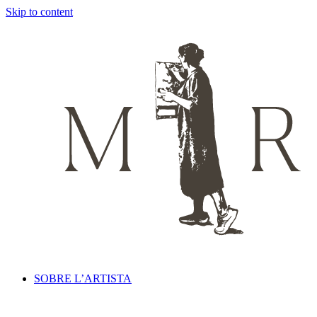
Skip to content
Neus Martín Royo
Pintures realistes
SOBRE L’ARTISTA